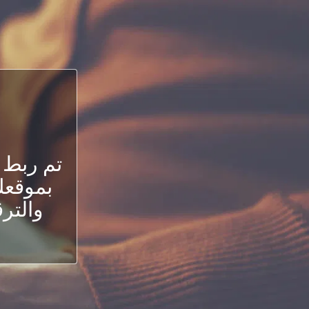
تم ربط 
بموقعك.
والترق