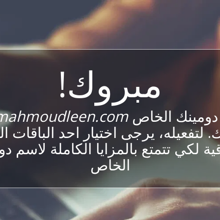
مبروك!
دومينك الخاص
mahmoudleen.com
 لتفعيله، يرجى اختيار احد الباقات ا
ية لكي تتمتع بالمزايا الكاملة لاسم د
الخاص